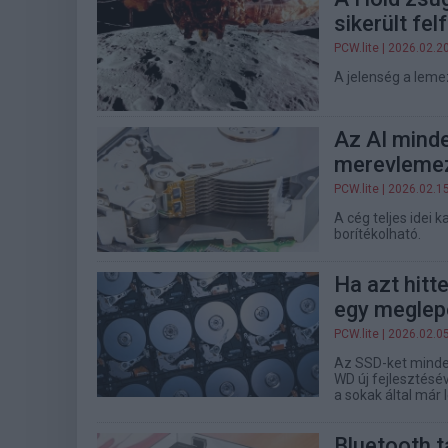
sikerült fel
PCW.lite
| 2026.02.2
A jelenség a lem
Az AI minde
merevlemezé
PCW.lite
| 2026.02.1
A cég teljes idei 
borítékolható.
Ha azt hitt
egy meglep
PCW.lite
| 2026.02.0
Az SSD-ket mindenk
WD új fejlesztésé
a sokak által már 
Bluetooth 