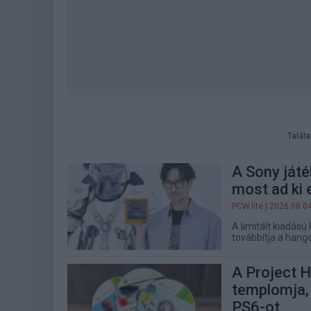
Talál
A Sony játé
most ad ki 
PCW.lite
| 2026.08.0
A limitált kiadású
továbbítja a hango
A Project H
templomja, 
PS6-ot