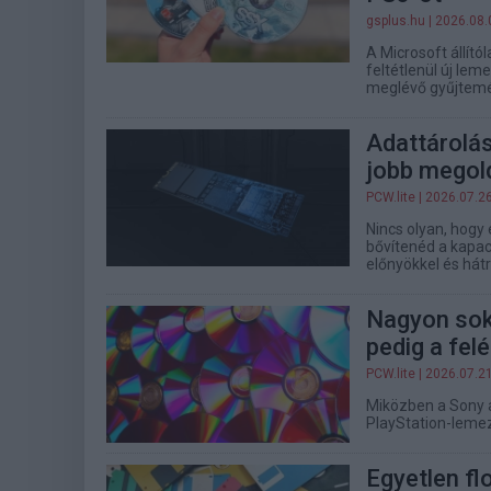
gsplus.hu
| 2026.08.
A Microsoft állít
feltétlenül új lem
meglévő gyűjtemén
Adattárolás
jobb megol
PCW.lite
| 2026.07.2
Nincs olyan, hogy 
bővítenéd a kapac
előnyökkel és hát
Nagyon sok 
pedig a fel
PCW.lite
| 2026.07.2
Miközben a Sony a
PlayStation-lemez
Egyetlen fl