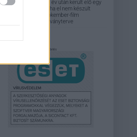
13 év után került elő egy
soha el nem készült
Pókember-film
látványterve
Hirdetés