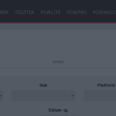
ÍREK
TESZTEK
PCW.LITE
PCW.PRO
PCW.MAST
Hub
Platform
Dátum -ig