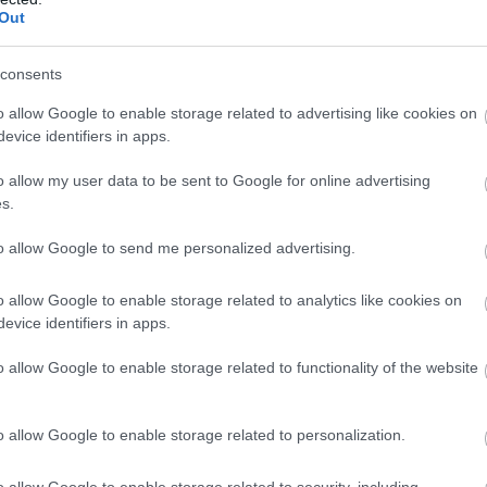
tárolóját
Out
6 18:33
consents
gy fest, nem enyhül egyhamar a tárhely- és memóriaválság.
o allow Google to enable storage related to advertising like cookies on
evice identifiers in apps.
 Google Fordító, menő új funkcióval
o allow my user data to be sent to Google for online advertising
2 08:01
s.
t elemezni, természetesen mesterséges intelligenciával.
to allow Google to send me personalized advertising.
alapján jobb, ha vigyázunk az
o allow Google to enable storage related to analytics like cookies on
nkra, mert már a garanciális csere
evice identifiers in apps.
o allow Google to enable storage related to functionality of the website
4 15:51
róbálta kicseréltetni a meghibásodott 20+ terrás HDD-jét.
 tudtak volna neki segíteni.
o allow Google to enable storage related to personalization.
ában tarthatja a PlayStation 6 árát,
o allow Google to enable storage related to security, including