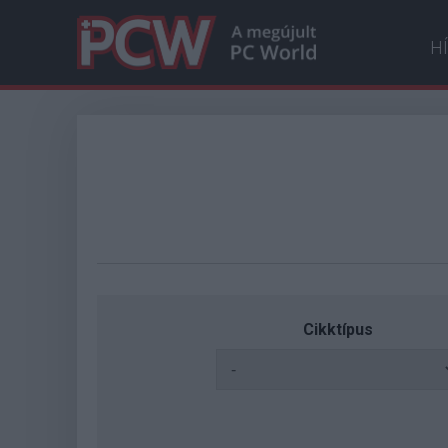
H
Cikktípus