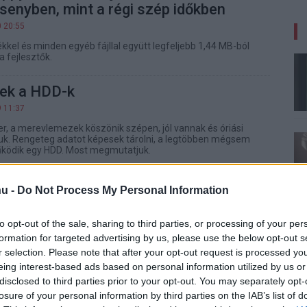
senyben, mint a régi szép időkben
0 20:55
kkel és minden egyéb fájllal együtt legfeljebb 1,44 MB-ból
 fejlesztők.
ek a HDD-k
9 11:37
er, a merevlemezek köszönik szépen, jól vannak és óriási
juk. Rengeteg adatot képesek tárolni, a legtöbben mégsem
űködik egy HDD. Most megmutatjuk.
ak látszó profilok védik vehemensen
u -
Do Not Process My Personal Information
ezmentes jövőjét
8 15:04
to opt-out of the sale, sharing to third parties, or processing of your per
formation for targeted advertising by us, please use the below opt-out s
ó szerint botszerű közösségi profilok próbálják kedvezőbb
r selection. Please note that after your opt-out request is processed y
i a fizikai PlayStation-játékok megszüntetését.
eing interest-based ads based on personal information utilized by us or
disclosed to third parties prior to your opt-out. You may separately opt-
végleg leáll a PlayStation-lemezek
losure of your personal information by third parties on the IAB’s list of
028-tól a családi játékvásárlás is