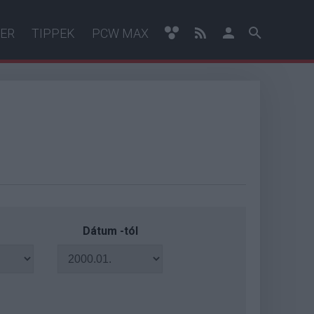
ER
TIPPEK
PCW MAX
Dátum -tól