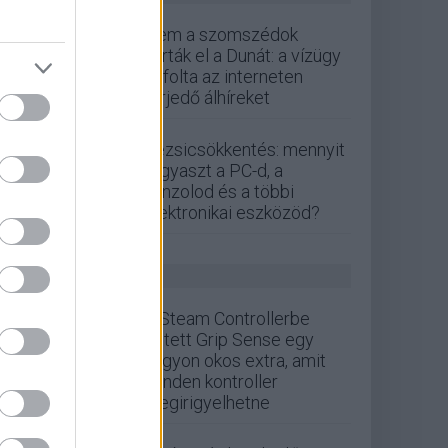
Nem a szomszédok
zárták el a Dunát: a vízügy
cáfolta az interneten
terjedő álhíreket
Rezsicsökkentés: mennyit
fogyaszt a PC-d, a
konzolod és a többi
elektronikai eszközöd?
GS HÍREK
A Steam Controllerbe
rejtett Grip Sense egy
nagyon okos extra, amit
minden kontroller
megirigyelhetne