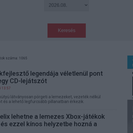
Keresés
atok száma: 1065
kfejlesztő legendája véletlenül pont
egy CD-lejátszót
4 13:57
 kütyü látványosan pörgeti a lemezeket, vezeték nélkül
t és a lehető legfurcsább pillanatban érkezik.
elix lehetne a lemezes Xbox-játékok
és ezzel kínos helyzetbe hozná a