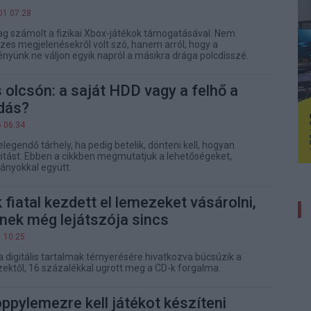
01 07:28
ólag számolt a fizikai Xbox-játékok támogatásával. Nem
ezes megjelenésekről volt szó, hanem arról, hogy a
yünk ne váljon egyik napról a másikra drága polcdísszé.
 olcsón: a saját HDD vagy a felhő a
dás?
6 06:34
elegendő tárhely, ha pedig betelik, dönteni kell, hogyan
itást. Ebben a cikkben megmutatjuk a lehetőségeket,
rányokkal együtt.
fiatal kezdett el lemezeket vásárolni,
ének még lejátszója sincs
1 10:25
 digitális tartalmak térnyerésére hivatkozva búcsúzik a
ektől, 16 százalékkal ugrott meg a CD-k forgalma.
oppylemezre kell játékot készíteni