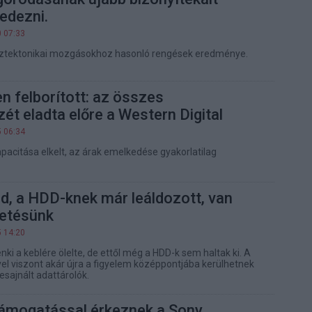
fedezni.
0 07:33
eztektonikai mozgásokhoz hasonló rengések eredménye.
n felborított: az összes
t eladta előre a Western Digital
5 06:34
kapacitása elkelt, az árak emelkedése gyakorlatilag
ed, a HDD-knek már leáldozott, van
etésünk
5 14:20
i a keblére ölelte, de ettől még a HDD-k sem haltak ki. A
vel viszont akár újra a figyelem középpontjába kerülhetnek
lesajnált adattárolók.
támogatással érkeznek a Sony