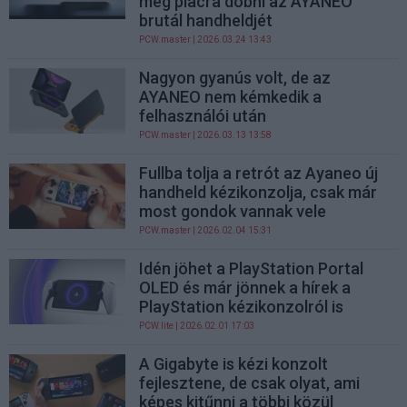
meg piacra dobni az AYANEO
brutál handheldjét
PCW.master
| 2026.03.24 13:43
Nagyon gyanús volt, de az
AYANEO nem kémkedik a
felhasználói után
PCW.master
| 2026.03.13 13:58
Fullba tolja a retrót az Ayaneo új
handheld kézikonzolja, csak már
most gondok vannak vele
PCW.master
| 2026.02.04 15:31
Idén jöhet a PlayStation Portal
OLED és már jönnek a hírek a
PlayStation kézikonzolról is
PCW.lite
| 2026.02.01 17:03
A Gigabyte is kézi konzolt
fejlesztene, de csak olyat, ami
képes kitűnni a többi közül