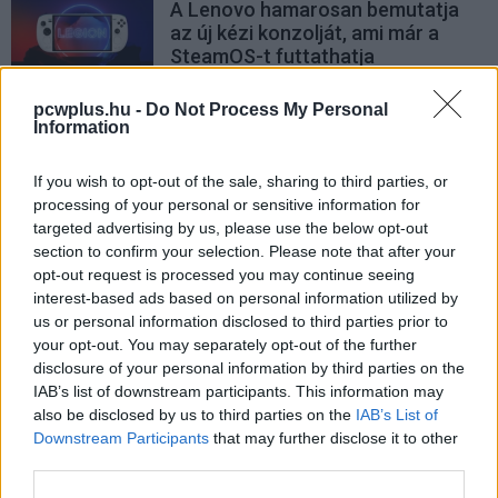
A Lenovo hamarosan bemutatja
az új kézi konzolját, ami már a
SteamOS-t futtathatja
PCW.lite
| 2024.12.22 09:30
pcwplus.hu -
Do Not Process My Personal
Védőtokokra specializálódott
Information
vállalat leplezhette le a Nintendo
Switch 2 dizájnját
If you wish to opt-out of the sale, sharing to third parties, or
PCW.lite
| 2024.12.16 10:38
processing of your personal or sensitive information for
targeted advertising by us, please use the below opt-out
Mostantól felújított OLED-es
section to confirm your selection. Please note that after your
Steam Deckeket is vásárolhatunk
opt-out request is processed you may continue seeing
a Valve-tól
interest-based ads based on personal information utilized by
PCW.lite
| 2024.12.15 08:01
us or personal information disclosed to third parties prior to
your opt-out. You may separately opt-out of the further
Megjöttek az első mérések az MSI
disclosure of your personal information by third parties on the
Claw gépekről, fura játékokat
IAB’s list of downstream participants. This information may
választottak a teszteléshez
also be disclosed by us to third parties on the
IAB’s List of
PCW.master
| 2024.12.14 18:15
Downstream Participants
that may further disclose it to other
third parties.
Minden fontosabb részlet