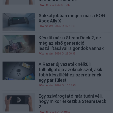
PCW.lite
| 2026.05.29 10:47
Sokkal jobban megéri már a ROG
Xbox Ally X
PCW.master
| 2026.05.02 11:03
Készül már a Steam Deck 2, de
még az első generáció
leszállításával is gondok vannak
PCW.master
| 2026.04.29 08:35
A Razer új vezeték nélküli
fülhallgatója azoknak szól, akik
több készülékhez szeretnének
egy pár fülest
PCW.master
| 2026.04.10 16:50
Egy szivárogtató már tudni véli,
hogy mikor érkezik a Steam Deck
2
PCW.lite
| 2026.04.04 08:03