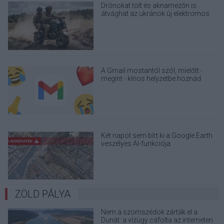
Drónokat tölt és aknamezőn is
átvághat az ukránok új elektromos
motorja
A Gmail mostantól szól, mielőtt -
megint - kínos helyzetbe hoznád
magad
Két napot sem bírt ki a Google Earth
veszélyes AI-funkciója
ZÖLD PÁLYA
Nem a szomszédok zárták el a
Dunát: a vízügy cáfolta az interneten