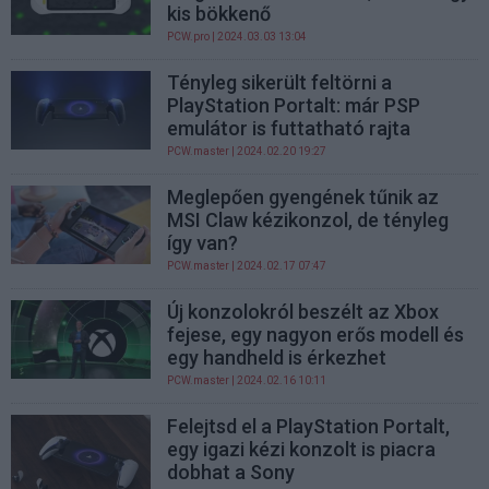
kis bökkenő
PCW.pro
| 2024.03.03 13:04
Tényleg sikerült feltörni a
PlayStation Portalt: már PSP
emulátor is futtatható rajta
PCW.master
| 2024.02.20 19:27
Meglepően gyengének tűnik az
MSI Claw kézikonzol, de tényleg
így van?
PCW.master
| 2024.02.17 07:47
Új konzolokról beszélt az Xbox
fejese, egy nagyon erős modell és
egy handheld is érkezhet
PCW.master
| 2024.02.16 10:11
Felejtsd el a PlayStation Portalt,
egy igazi kézi konzolt is piacra
dobhat a Sony