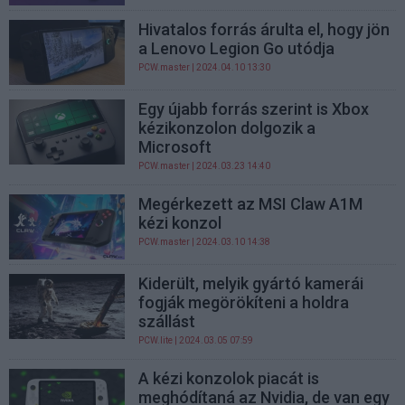
Hivatalos forrás árulta el, hogy jön
a Lenovo Legion Go utódja
PCW.master
| 2024.04.10 13:30
Egy újabb forrás szerint is Xbox
kézikonzolon dolgozik a
Microsoft
PCW.master
| 2024.03.23 14:40
Megérkezett az MSI Claw A1M
kézi konzol
PCW.master
| 2024.03.10 14:38
Kiderült, melyik gyártó kamerái
fogják megörökíteni a holdra
szállást
PCW.lite
| 2024.03.05 07:59
A kézi konzolok piacát is
meghódítaná az Nvidia, de van egy