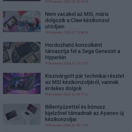
PCW.master
| 2024.02.02 14:43
Nem vacakol az MSI, máris
dolgozik a Claw kézikonzol
utódjain
PCW.master
| 2024.01.14 08:58
Hordozható konzolként
támasztja fel a Sega Genesist a
Hyperkin
PCW.master
| 2024.01.10 21:01
Kiszivárgott pár technikai részlet
az MSI kézikonzoljáról, vannak
érdekes dolgok
PCW.master
| 2024.01.06 11:52
Billentyűzettel és bónusz
kijelzővel támadnak az Ayaneo új
kézikonzoljai
PCW.master
| 2024.01.05 17:44