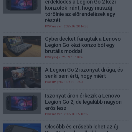
érdeklődés a Legion Go 2 kézi
konzolok iránt, hogy muszáj
törölnie az előrendelések egy
részét
PCW.master
| 2025.09.20 14:36
Cyberdecket faragtak a Lenovo
Legion Go kézi konzolból egy
brutális moddal
PCW.pro
| 2025.09.15 10:04
A Legion Go 2 iszonyat drága, és
senki sem érti, hogy miért
PCW.lite
| 2025.09.12 10:50
Iszonyat áron érkezik a Lenovo
Legion Go 2, de legalább nagyon
erős lesz
PCW.master
| 2025.09.05 10:35
Olcsóbb és erősebb lehet az új