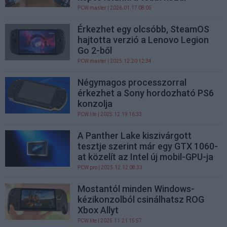
PCW.master
| 2026.01.17 08:05
Érkezhet egy olcsóbb, SteamOS
hajtotta verzió a Lenovo Legion
Go 2-ből
PCW.master
| 2025.12.20 12:34
Négymagos processzorral
érkezhet a Sony hordozható PS6
konzolja
PCW.lite
| 2025.12.19 16:33
A Panther Lake kiszivárgott
tesztje szerint már egy GTX 1060-
at közelít az Intel új mobil-GPU-ja
PCW.pro
| 2025.12.12 08:33
Mostantól minden Windows-
kézikonzolból csinálhatsz ROG
Xbox Allyt
PCW.lite
| 2025.11.21 15:57