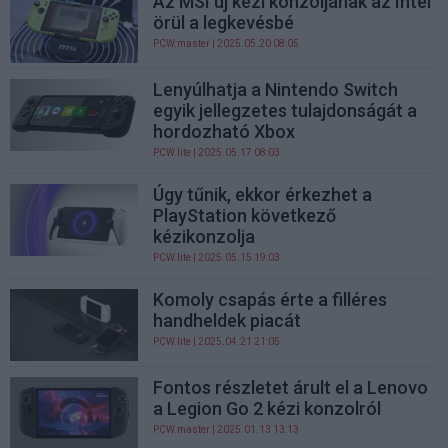
Az MSI új kézi konzoljának az Intel
örül a legkevésbé
PCW.master
| 2025.05.20 08:05
Lenyúlhatja a Nintendo Switch
egyik jellegzetes tulajdonságát a
hordozható Xbox
PCW.lite
| 2025.05.17 08:03
Úgy tűnik, ekkor érkezhet a
PlayStation következő
kézikonzolja
PCW.lite
| 2025.05.15 19:03
Komoly csapás érte a filléres
handheldek piacát
PCW.lite
| 2025.04.21 21:05
Fontos részletet árult el a Lenovo
a Legion Go 2 kézi konzolról
PCW.master
| 2025.01.13 13:13