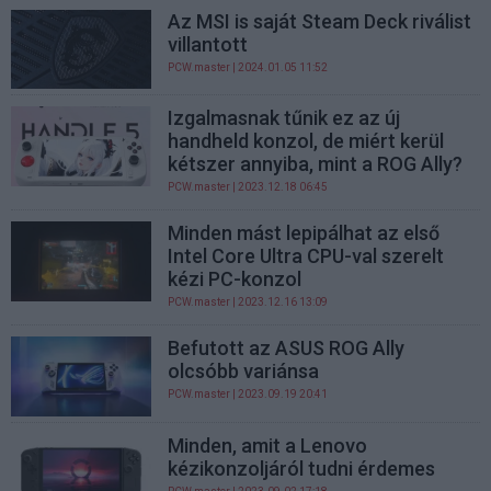
Az MSI is saját Steam Deck riválist
villantott
PCW.master
| 2024.01.05 11:52
Izgalmasnak tűnik ez az új
handheld konzol, de miért kerül
kétszer annyiba, mint a ROG Ally?
PCW.master
| 2023.12.18 06:45
Minden mást lepipálhat az első
Intel Core Ultra CPU-val szerelt
kézi PC-konzol
PCW.master
| 2023.12.16 13:09
Befutott az ASUS ROG Ally
olcsóbb variánsa
PCW.master
| 2023.09.19 20:41
Minden, amit a Lenovo
kézikonzoljáról tudni érdemes