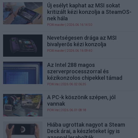
Új esélyt kaphat az MSI sokat
kritizált kézi konzolja a SteamOS-
nek hála
PCW.master
| 2026.06.16 14:50
Nevetségesen drága az MSI
bivalyerős kézi konzolja
PCW.master
| 2026.06.16 09:40
Az Intel 288 magos
szerverprocesszorral és
kézikonzolos chipekkel támad
PCW.lite
| 2026.06.02 06:35
A PC-k köszönik szépen, jól
vannak
PCW.lite
| 2026.06.01 08:18
Hiába ugrottak nagyot a Steam
Deck árai, a készleteket így is
azonnal lerabolták