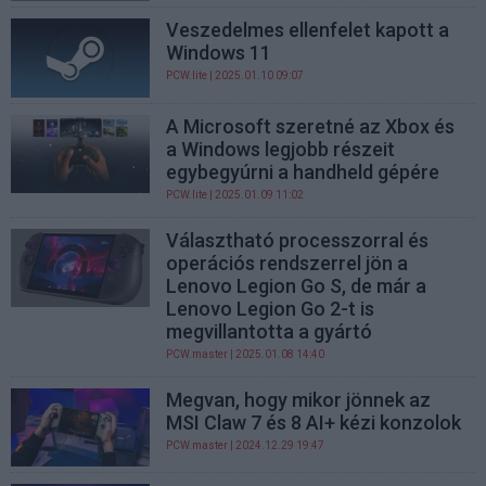
Veszedelmes ellenfelet kapott a
Windows 11
PCW.lite
| 2025.01.10 09:07
A Microsoft szeretné az Xbox és
a Windows legjobb részeit
egybegyúrni a handheld gépére
PCW.lite
| 2025.01.09 11:02
Választható processzorral és
operációs rendszerrel jön a
Lenovo Legion Go S, de már a
Lenovo Legion Go 2-t is
megvillantotta a gyártó
PCW.master
| 2025.01.08 14:40
Megvan, hogy mikor jönnek az
MSI Claw 7 és 8 AI+ kézi konzolok
PCW.master
| 2024.12.29 19:47