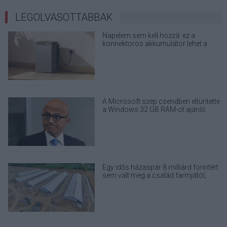
LEGOLVASOTTABBAK
Napelem sem kell hozzá: ez a
konnektoros akkumulátor lehet a
takarékos otthonok következő nagy
dobása
A Microsoft szép csendben eltüntette
a Windows 32 GB RAM-ot ajánló
útmutatóját
Egy idős házaspár 8 milliárd forintért
sem vált meg a család farmjától,
hogy egy AI cég adatközpontot
építhessen a helyére