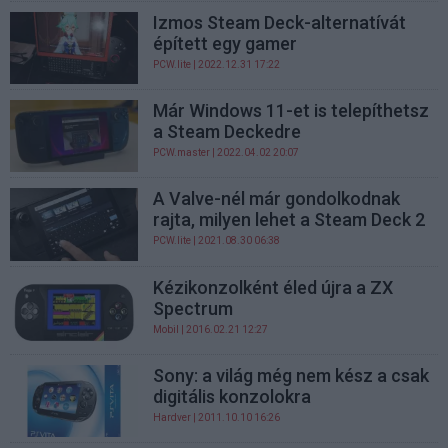
Izmos Steam Deck-alternatívát
épített egy gamer
PCW.lite
| 2022.12.31 17:22
Már Windows 11-et is telepíthetsz
a Steam Deckedre
PCW.master
| 2022.04.02 20:07
A Valve-nél már gondolkodnak
rajta, milyen lehet a Steam Deck 2
PCW.lite
| 2021.08.30 06:38
Kézikonzolként éled újra a ZX
Spectrum
Mobil
| 2016.02.21 12:27
Sony: a világ még nem kész a csak
digitális konzolokra
Hardver
| 2011.10.10 16:26