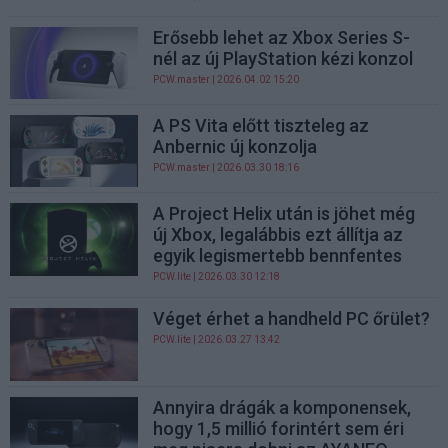
Erősebb lehet az Xbox Series S-
nél az új PlayStation kézi konzol
PCW.master
| 2026.04.02 15:20
A PS Vita előtt tiszteleg az
Anbernic új konzolja
PCW.master
| 2026.03.30 18:16
A Project Helix után is jöhet még
új Xbox, legalábbis ezt állítja az
egyik legismertebb bennfentes
PCW.lite
| 2026.03.30 12:18
Véget érhet a handheld PC őrület?
PCW.lite
| 2026.03.27 13:42
Annyira drágák a komponensek,
hogy 1,5 millió forintért sem éri