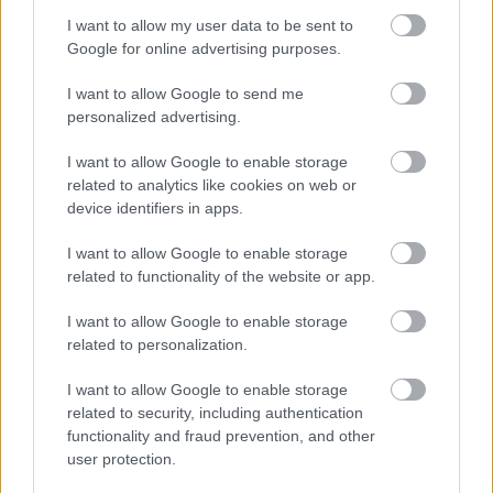
Ha játékra keresel gépet, nézd
I want to allow my user data to be sent to
meg ezeket az ördögien jó
Google for online advertising purposes.
ajánlatokat
PCW.master
| 2024.11.18 10:28
I want to allow Google to send me
personalized advertising.
Komoly teljesítménybeli ugrást
hozhat a következő generációs
I want to allow Google to enable storage
Steam Deck
related to analytics like cookies on web or
PCW.lite
| 2024.10.21 19:05
device identifiers in apps.
Egyre több jel utal a Legion Go
I want to allow Google to enable storage
következő generációs és olcsóbb
related to functionality of the website or app.
változatának érkezésére
PCW.lite
| 2024.09.30 09:05
I want to allow Google to enable storage
related to personalization.
A tizedik konzolgeneráció
részeként érkezhet meg az Xbox
I want to allow Google to enable storage
handheld eszköze
related to security, including authentication
PCW.pro
| 2024.09.24 10:59
functionality and fraud prevention, and other
user protection.
Érdekesen reagált a Lenovo a
Legion Go Lite kézi konzol