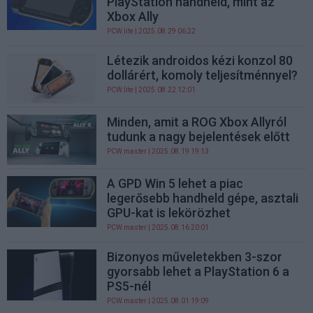
PlayStation handheld, mint az
Xbox Ally
PCW.lite
| 2025.08.29 06:22
Létezik androidos kézi konzol 80
dollárért, komoly teljesítménnyel?
PCW.lite
| 2025.08.22 12:01
Minden, amit a ROG Xbox Allyról
tudunk a nagy bejelentések előtt
PCW.master
| 2025.08.19 19:13
A GPD Win 5 lehet a piac
legerősebb handheld gépe, asztali
GPU-kat is lekörözhet
PCW.master
| 2025.08.16 20:01
Bizonyos műveletekben 3-szor
gyorsabb lehet a PlayStation 6 a
PS5-nél
PCW.master
| 2025.08.01 19:09