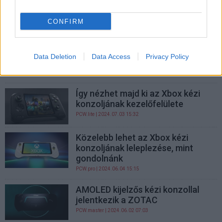
kiszivárgására
CONFIRM
PCW.master
| 2024.08.10 09:02
Kétszer gyorsabb a Steam
Decknél, de ez is kevés lehet az
Data Deletion
Data Access
Privacy Policy
MSI Claw 2 üdvösségéhez
PCW.pro
| 2024.07.16 18:02
Így nézhet majd ki az Xbox kézi
konzoljának kezelőfelülete
PCW.lite
| 2024.07.03 15:32
Közelebb lehet az Xbox kézi
konzoljának leleplezése, mint
gondolnánk
PCW.pro
| 2024.06.04 15:15
AMOLED kijelzős kézi konzollal
jelentkezik a ZOTAC
PCW.master
| 2024.06.02 07:03