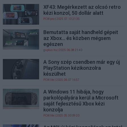
XF43: Megérkezett az olcsó retro
kézi konzol, 50 dollár alatt
PCW.pro
| 2025.07.13 21:35
Bemutatta saját handheld gépeit
az Xbox... és közben mégsem
egészen
gsplus.hu
| 2025.06.08 21:40
A Sony szép csendben már egy új
PlayStation kézikonzolra
készülhet
PCW.lite
| 2025.06.07 16:57
A Windows 11 hibája, hogy
parkolópályára kerül a Microsoft
saját fejlesztésű Xbox kézi
konzolja
PCW.lite
| 2025.05.30 09:20