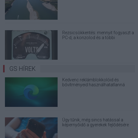
terjedő álhíreket
Rezsicsökkentés: mennyit fogyaszt a
PC-d, a konzolod és a többi
elektronikai eszközöd?
GS HÍREK
Kedvenc reklámblokkolóid és
bővítményeid használhatatlanná
válnak az Edge böngészőben
Úgy tűnik, még sincs hatással a
képernyőidő a gyerekek fejlődésére