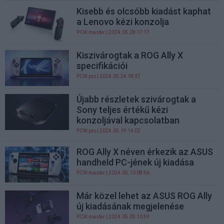
Kisebb és olcsóbb kiadást kaphat
a Lenovo kézi konzolja
PCW.master
| 2024.05.28 17:17
Kiszivárogtak a ROG Ally X
specifikációi
PCW.pro
| 2024.05.24 18:37
Újabb részletek szivárogtak a
Sony teljes értékű kézi
konzoljával kapcsolatban
PCW.pro
| 2024.05.19 14:02
ROG Ally X néven érkezik az ASUS
handheld PC-jének új kiadása
PCW.master
| 2024.05.10 08:56
Már közel lehet az ASUS ROG Ally
új kiadásának megjelenése
PCW.master
| 2024.05.05 10:59