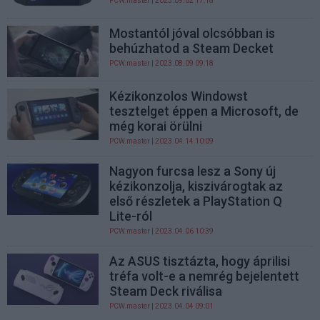
PCW.master
| 2023.09.02 17:18
Mostantól jóval olcsóbban is
behúzhatod a Steam Decket
PCW.master
| 2023.08.09 09:18
Kézikonzolos Windowst
tesztelget éppen a Microsoft, de
még korai örülni
PCW.master
| 2023.04.14 10:09
Nagyon furcsa lesz a Sony új
kézikonzolja, kiszivárogtak az
első részletek a PlayStation Q
Lite-ról
PCW.master
| 2023.04.06 10:39
Az ASUS tisztázta, hogy áprilisi
tréfa volt-e a nemrég bejelentett
Steam Deck riválisa
PCW.master
| 2023.04.04 09:01