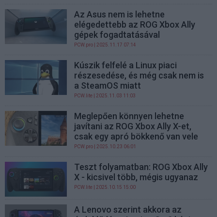
Az Asus nem is lehetne
elégedettebb az ROG Xbox Ally
gépek fogadtatásával
PCW.pro
| 2025.11.17 07:14
Kúszik felfelé a Linux piaci
részesedése, és még csak nem is
a SteamOS miatt
PCW.lite
| 2025.11.03 11:03
Meglepően könnyen lehetne
javítani az ROG Xbox Ally X-et,
csak egy apró bökkenő van vele
PCW.pro
| 2025.10.23 06:01
Teszt folyamatban: ROG Xbox Ally
X - kicsivel több, mégis ugyanaz
PCW.lite
| 2025.10.15 15:00
A Lenovo szerint akkora az