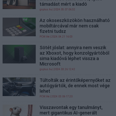
támadást mért a kiadó
gsplus.hu
| 2024.05.07 06:32
Az okoseszközökön használható
mobiltárcával már nem csak
fizetni tudsz
PCW.lite
| 2024.04.21 16:03
Sötét jóslat: annyira nem veszik
az Xboxot, hogy konzolgyártóból
sima kiadóvá léphet vissza a
Microsoft
gsplus.hu
| 2024.03.26 12:42
Túltolták az érintőképernyőket az
autógyártók, de ennek most vége
lehet
PCW.lite
| 2024.03.06 17:20
Visszavontak egy tanulmányt,
mert gigantikus AI-generált