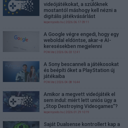
videójátékokat, a szülőknek
mostantól máshogy kell nézni a
digitális játékvásárlást
kepernyoido.hu
| 2026.06.17 09:11
A Google végre engedi, hogy egy
weboldal eldöntse, akar-e AI-
keresésekben megjelenni
PCW.lite
| 2026.06.03 12:41
A Sony bescanneli a játékosokat
és beépíti őket a PlayStation új
játékaiba
PCW.lite
| 2026.04.08 16:44
Amikor a megvett videójáték el
sem indul: miért lett uniós ügy a
„Stop Destroying Videogames”?
kepernyoido.hu
| 2026.01.29 10:19
Saját Dualsense kontrollert kap a