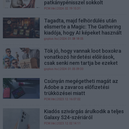
patkánypénisszel sokkolt
PCW.lite
| 2024.02.19 15:31
Tagadta, majd felhördülés után
elismerte a Magic: The Gathering
kiadója, hogy AI képeket használt
gsplus.hu
| 2024.01.08 18:05
Tök jó, hogy vannak loot boxokra
vonatkozó hirdetési előírások,
csak senki nem tartja be ezeket
gsplus.hu
| 2024.01.05 09:33
Csúnyán megégetheti magát az
Adobe a zavaros előfizetési
trükközései miatt
PCW.lite
| 2023.12.16 07:02
Kiadós szivárgás árulkodik a teljes
Galaxy S24-szériáról
PCW.lite
| 2023.12.02 14:11