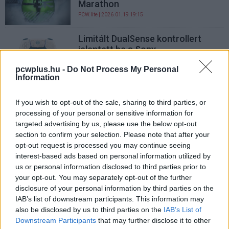
Marathon
PCW.lite
| 2026.01.19 19:15
Limitált DualSense kontrollert
jelentett be a Sony
PCW.master
| 2025.12.02 15:33
pcwplus.hu -
Do Not Process My Personal
Information
Jeffrey Epstein levelesládáját
nézheted át ezzel a csodálatos
If you wish to opt-out of the sale, sharing to third parties, or
weboldallal
processing of your personal or sensitive information for
PCW.lite
| 2025.11.22 15:02
targeted advertising by us, please use the below opt-out
section to confirm your selection. Please note that after your
A Spotify egyetlen frissítéssel
opt-out request is processed you may continue seeing
megoldotta a hangoskönyvek
interest-based ads based on personal information utilized by
legnagyobb problémáját
us or personal information disclosed to third parties prior to
PCW.lite
| 2025.11.14 08:37
your opt-out. You may separately opt-out of the further
disclosure of your personal information by third parties on the
Ezekre az aktív csalásokra és
IAB’s list of downstream participants. This information may
átverésekre figyelmeztet a
also be disclosed by us to third parties on the
IAB’s List of
Google
Downstream Participants
that may further disclose it to other
PCW.lite
| 2025.11.13 08:21