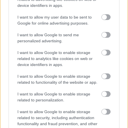
Több millió forintnak megfelelő
device identifiers in apps.
összeget utalt át egy idős
asszony oxigénre egy magát
I want to allow my user data to be sent to
űrhajósnak kiadó csalónak
Google for online advertising purposes.
PCW.lite
| 2025.09.09 15:22
I want to allow Google to send me
Történelmi megállapodás
personalized advertising.
született az AI és az emberi
alkotók között
I want to allow Google to enable storage
PCW.lite
| 2025.09.08 10:55
related to analytics like cookies on web or
device identifiers in apps.
Bezárja könyvkiadóját a TikTok
anyavállalata, nem jött be a nagy
I want to allow Google to enable storage
ötlet
related to functionality of the website or app.
PCW.lite
| 2025.06.24 14:01
I want to allow Google to enable storage
A Sony szép csendben már egy új
related to personalization.
PlayStation kézikonzolra
készülhet
I want to allow Google to enable storage
PCW.lite
| 2025.06.07 16:57
related to security, including authentication
functionality and fraud prevention, and other
Iszonyú menő The Witcher 3