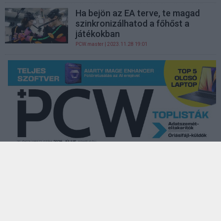
Ha bejön az EA terve, te magad
szinkronizálhatod a főhőst a
játékokban
PCW.master
| 2023.11.28 19:01