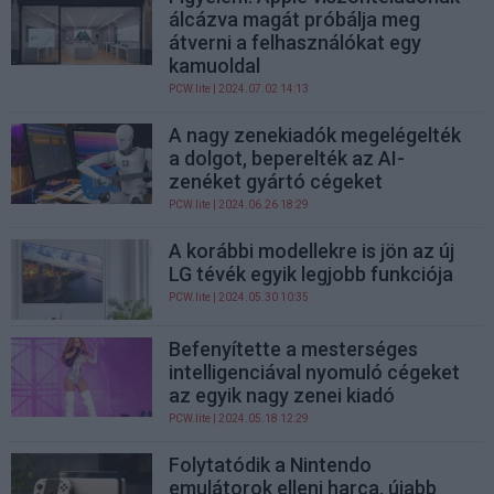
álcázva magát próbálja meg
átverni a felhasználókat egy
kamuoldal
PCW.lite
| 2024.07.02 14:13
A nagy zenekiadók megelégelték
a dolgot, beperelték az AI-
zenéket gyártó cégeket
PCW.lite
| 2024.06.26 18:29
A korábbi modellekre is jön az új
LG tévék egyik legjobb funkciója
PCW.lite
| 2024.05.30 10:35
Befenyítette a mesterséges
intelligenciával nyomuló cégeket
az egyik nagy zenei kiadó
PCW.lite
| 2024.05.18 12:29
Folytatódik a Nintendo
emulátorok elleni harca, újabb