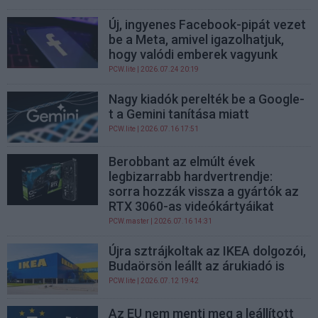
Új, ingyenes Facebook-pipát vezet
be a Meta, amivel igazolhatjuk,
hogy valódi emberek vagyunk
PCW.lite
| 2026.07.24 20:19
Nagy kiadók perelték be a Google-
t a Gemini tanítása miatt
PCW.lite
| 2026.07.16 17:51
Berobbant az elmúlt évek
legbizarrabb hardvertrendje:
sorra hozzák vissza a gyártók az
RTX 3060-as videókártyáikat
PCW.master
| 2026.07.16 14:31
Újra sztrájkoltak az IKEA dolgozói,
Budaörsön leállt az árukiadó is
PCW.lite
| 2026.07.12 19:42
Az EU nem menti meg a leállított