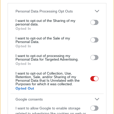
third parties.
A fejlesztői Xbox legújabb
Please note that this website/app uses one or more Google
Personal Data Processing Opt Outs
frissítése alapján tényleg egy
services and may gather and store information including but
hibrid konzol a Microsoft új
not limited to your visit or usage behaviour. You may click to
I want to opt-out of the Sharing of my
generációjának nagy dobása
personal data.
grant or deny consent to Google and its third-party tags to
Opted In
PCW.lite
| 2025.11.12 08:36
use your data for below specified purposes in below Google
consent section.
I want to opt-out of the Sale of my
Két új alkalmazást is kiadott az
Personal Data.
OTP Bank
Opted In
PCW.lite
| 2025.11.05 14:04
I want to opt-out of processing my
Personal Data for Targeted Advertising.
Széleskörű AI együttműködést
Opted In
vezetett be a Spotify a
legnagyobb lemezkiadókkal
I want to opt-out of Collection, Use,
Retention, Sale, and/or Sharing of my
PCW.lite
| 2025.10.16 19:04
Personal Data that Is Unrelated with the
Purposes for which it was collected.
Opted Out
Donald Trump megsarcolná a
külföldi szakembereket alkalmazó
amerikai vállalatokat
Google consents
PCW.lite
| 2025.09.20 19:02
I want to allow Google to enable storage
related to advertising like cookies on web or