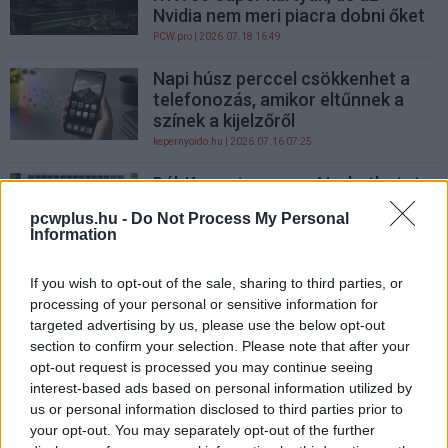
Nvidia nem meri piacra dobni őket
PCW.pro
| 2026.07.18 16:49
Napi húsz perccel csökkenhet a
telefonozás, amikor eltűnnek a
színek a kijelzőről
kepernyoido.hu
| 2026.07.16 07:25
Dél-Korea ingyenes AI-chatbotot
adna minden lakosának
pcwplus.hu -
Do Not Process My Personal
PCW.lite
| 2026.07.16 07:16
Information
Hűtőközeg nélküli klímákat
If you wish to opt-out of the sale, sharing to third parties, or
tesztelnek Európában
processing of your personal or sensitive information for
PCW.lite
| 2026.07.14 21:42
targeted advertising by us, please use the below opt-out
section to confirm your selection. Please note that after your
Színes kijelzőt kapott az Asus új
opt-out request is processed you may continue seeing
csúcskontrollere
interest-based ads based on personal information utilized by
PCW.lite
| 2026.07.12 15:16
us or personal information disclosed to third parties prior to
your opt-out. You may separately opt-out of the further
Jöhet egy ingyenes Disney+