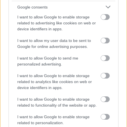
kepernyoido.hu
| 2026.07.07 06:16
Google consents
Bizonytalanná vált az AI Sirit
I want to allow Google to enable storage
támogató kamerás AirPods
related to advertising like cookies on web or
megjelenése
device identifiers in apps.
PCW.lite
| 2026.07.04 18:32
I want to allow my user data to be sent to
Négy új holdküldetéssel gyorsít rá
Google for online advertising purposes.
a NASA a holdbázisra
PCW.lite
| 2026.07.02 08:18
I want to allow Google to send me
personalized advertising.
Ideiglenes ivókutakat állítanak fel
Budapesten a hőség miatt
I want to allow Google to enable storage
PCW.lite
| 2026.06.29 17:19
related to analytics like cookies on web or
device identifiers in apps.
Vizuális nyugalom - fehér ASUS
gépházak minden igényre
I want to allow Google to enable storage
PR cikk
| 2026.06.29 12:15
related to functionality of the website or app.
Az Instagram főnöke szeretné, ha
I want to allow Google to enable storage
az algoritmusunk testreszabása
related to personalization.