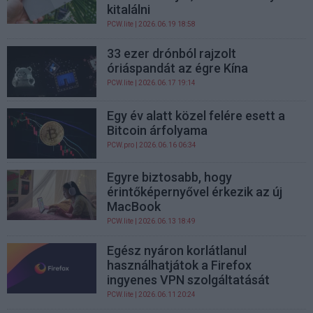
kitalálni
PCW.lite
| 2026.06.19 18:58
33 ezer drónból rajzolt
óriáspandát az égre Kína
PCW.lite
| 2026.06.17 19:14
Egy év alatt közel felére esett a
Bitcoin árfolyama
PCW.pro
| 2026.06.16 06:34
Egyre biztosabb, hogy
érintőképernyővel érkezik az új
MacBook
PCW.lite
| 2026.06.13 18:49
Egész nyáron korlátlanul
használhatjátok a Firefox
ingyenes VPN szolgáltatását
PCW.lite
| 2026.06.11 20:24