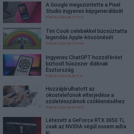
A Google megszüntette a Pixel
Studio ingyenes képgenerálását
PCW.lite
| 2026.06.11 14:13
Tim Cook celebekkel búcsúztatta
legendás Apple-köszönését
PCW.lite
| 2026.06.10 19:44
Ingyenes ChatGPT hozzáférést
biztosít húszezer diáknak
Észtország
PCW.lite
| 2026.06.09 21:47
Hozzájárulhatott az
okostelefonok elterjedése a
születésszámok csökkenéséhez
PCW.lite
| 2026.06.09 20:53
Létezett a GeForce RTX 3050 Ti,
csak az NVIDIA végül sosem adta
ki