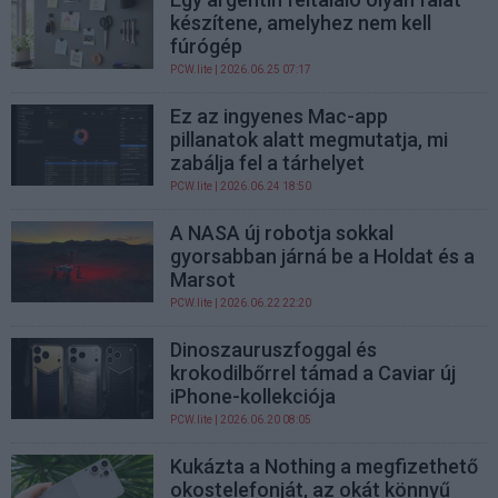
készítene, amelyhez nem kell
fúrógép
PCW.lite
| 2026.06.25 07:17
Ez az ingyenes Mac-app
pillanatok alatt megmutatja, mi
zabálja fel a tárhelyet
PCW.lite
| 2026.06.24 18:50
A NASA új robotja sokkal
gyorsabban járná be a Holdat és a
Marsot
PCW.lite
| 2026.06.22 22:20
Dinoszauruszfoggal és
krokodilbőrrel támad a Caviar új
iPhone-kollekciója
PCW.lite
| 2026.06.20 08:05
Kukázta a Nothing a megfizethető
okostelefonját, az okát könnyű