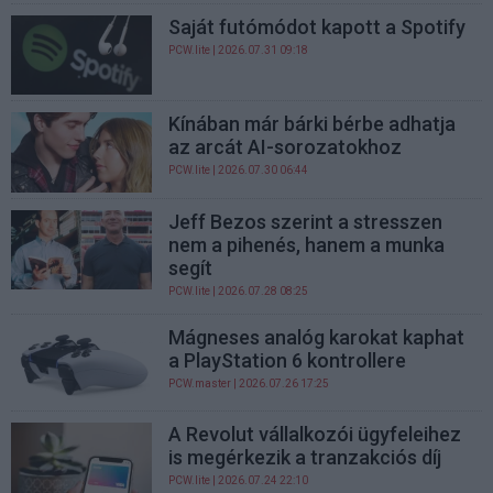
Saját futómódot kapott a Spotify
PCW.lite
| 2026.07.31 09:18
Kínában már bárki bérbe adhatja
az arcát AI-sorozatokhoz
PCW.lite
| 2026.07.30 06:44
Jeff Bezos szerint a stresszen
nem a pihenés, hanem a munka
segít
PCW.lite
| 2026.07.28 08:25
Mágneses analóg karokat kaphat
a PlayStation 6 kontrollere
PCW.master
| 2026.07.26 17:25
A Revolut vállalkozói ügyfeleihez
is megérkezik a tranzakciós díj
PCW.lite
| 2026.07.24 22:10