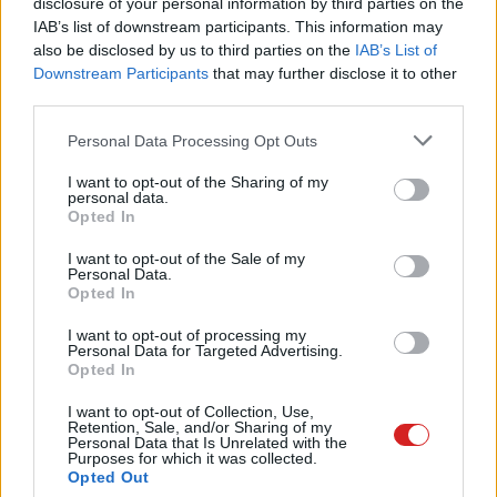
disclosure of your personal information by third parties on the
csomag? Mennyi esély van erre
IAB’s list of downstream participants. This information may
Magyarországon?
also be disclosed by us to third parties on the
IAB’s List of
kepernyoido.hu
| 2026.07.12 08:39
Downstream Participants
that may further disclose it to other
third parties.
Nagyon közel lehet már a Steam
Please note that this website/app uses one or more Google
Frame megjelenése
Personal Data Processing Opt Outs
services and may gather and store information including but
PCW.lite
| 2026.07.12 08:03
not limited to your visit or usage behaviour. You may click to
I want to opt-out of the Sharing of my
personal data.
grant or deny consent to Google and its third-party tags to
Bezárul a kör és a Disney+
Opted In
use your data for below specified purposes in below Google
hamarosan feltalálja a kábeltévét
consent section.
I want to opt-out of the Sale of my
PCW.lite
| 2026.07.11 21:43
Personal Data.
Opted In
Kissé vaskosabb megjelenést
kaphat a Windows 11 tálcáján a
I want to opt-out of processing my
Personal Data for Targeted Advertising.
kereső
Opted In
PCW.lite
| 2026.07.09 20:49
I want to opt-out of Collection, Use,
Egy kamu Steam oldal készült,
Retention, Sale, and/or Sharing of my
Personal Data that Is Unrelated with the
csak hogy átélhesd a korlátlan
Purposes for which it was collected.
akciós vásárlás örömét
Opted Out