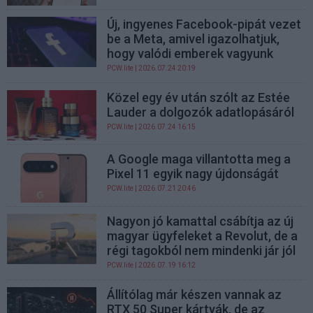
Új, ingyenes Facebook-pipát vezet
be a Meta, amivel igazolhatjuk,
hogy valódi emberek vagyunk
PCW.lite
| 2026.07.24 20:19
Közel egy év után szólt az Estée
Lauder a dolgozók adatlopásáról
PCW.lite
| 2026.07.24 16:15
A Google maga villantotta meg a
Pixel 11 egyik nagy újdonságát
PCW.lite
| 2026.07.21 20:46
Nagyon jó kamattal csábítja az új
magyar ügyfeleket a Revolut, de a
régi tagokból nem mindenki jár jól
PCW.lite
| 2026.07.19 16:12
Állítólag már készen vannak az
RTX 50 Super kártyák, de az