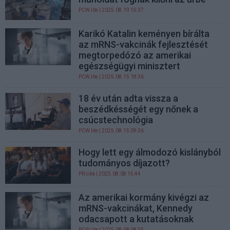
PCW.lite
| 2025.08.19 15:37
Karikó Katalin keményen bírálta
az mRNS-vakcinák fejlesztését
megtorpedózó az amerikai
egészségügyi minisztert
PCW.lite
| 2025.08.15 18:36
18 év után adta vissza a
beszédkésségét egy nőnek a
csúcstechnológia
PCW.lite
| 2025.08.15 09:36
Hogy lett egy álmodozó kislányból
tudományos díjazott?
PR cikk
| 2025.08.08 15:44
Az amerikai kormány kivégzi az
mRNS-vakcinákat, Kennedy
odacsapott a kutatásoknak
PCW.lite
| 2025.08.08 08:25