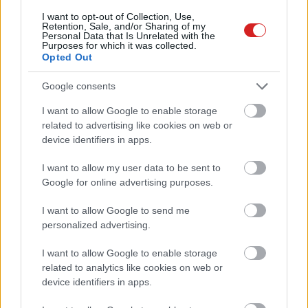
lehet jó időskorban a videójáték
I want to opt-out of Collection, Use,
kepernyoido.hu
| 2025.12.19 12:39
Retention, Sale, and/or Sharing of my
Personal Data that Is Unrelated with the
Purposes for which it was collected.
Bolygómentő áttörés: növényi
Opted Out
alapú, tengerben lebomló
műanyagot fejlesztenek
Google consents
PCW.lite
| 2025.12.19 06:16
I want to allow Google to enable storage
Tényleg játékfüggő a gyereked?
related to advertising like cookies on web or
Segíts az ELTE kutatásában,
device identifiers in apps.
kapsz visszajelzést, tippeket és
még nyerhetsz is!
I want to allow my user data to be sent to
kepernyoido.hu
| 2025.12.10 17:08
Google for online advertising purposes.
A chatbotok sokkal
I want to allow Google to send me
hatékonyabban formálják a
personalized advertising.
politikai véleményt, mint a tévés
kampányhirdetések
I want to allow Google to enable storage
related to analytics like cookies on web or
aiworld.hu
| 2025.12.07 07:46
device identifiers in apps.
Trump új AI-missziót indít: a