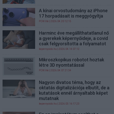
A kínai orvostudomány az iPhone
17 horpadásait is meggyógyítja
PCW.lite
| 2026.04.20 12:15
Harminc éve megállíthatatlanul nő
a gyerekek képernyőideje, a covid
csak felgyorsította a folyamatot
kepernyoido.hu
| 2026.04.14 07:12
Mikroszkopikus robotot hoztak
létre 3D nyomtatással
PCW.lite
| 2026.04.07 21:34
Nagyon divatos téma, hogy az
oktatás digitalizációja elbutít, de a
kutatások ennél árnyaltabb képet
mutatnak
kepernyoido.hu
| 2026.03.16 17:23