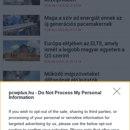
PCW.lite
| 2026.02.07 20:03
Maga a szív ad energiát ennek az
új generációs pacemakernek
PCW.lite
| 2026.02.07 17:04
Európa elitjében az ELTE, amely
ismét a legjobb magyar egyetem a
QS szerint
PCW.lite
| 2026.01.29 12:14
Működő májszöveteket
állítanának élő kutatók
úgynevezett bioprinting
segítségével
pcwplus.hu -
Do Not Process My Personal
Information
PCW.lite
| 2026.01.26 18:16
Az ELTE új mesterszakon képez
If you wish to opt-out of the sale, sharing to third parties, or
mesterségesintelligencia-
processing of your personal or sensitive information for
szakembereket 2026-tól
targeted advertising by us, please use the below opt-out
PCW.lite
| 2026.01.16 17:07
section to confirm your selection. Please note that after your