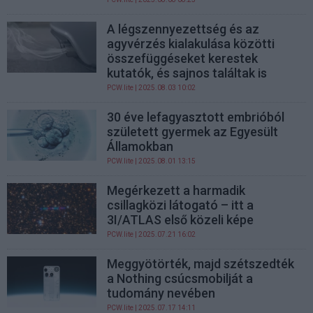
A légszennyezettség és az
agyvérzés kialakulása közötti
összefüggéseket kerestek
kutatók, és sajnos találtak is
PCW.lite
| 2025.08.03 10:02
30 éve lefagyasztott embrióból
született gyermek az Egyesült
Államokban
PCW.lite
| 2025.08.01 13:15
Megérkezett a harmadik
csillagközi látogató – itt a
3I/ATLAS első közeli képe
PCW.lite
| 2025.07.21 16:02
Meggyötörték, majd szétszedték
a Nothing csúcsmobilját a
tudomány nevében
PCW.lite
| 2025.07.17 14:11