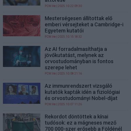
PCW.lite
| 2025.10.22 09:30
Mesterségesen állítottak elő
emberi vérsejteket a Cambridge-i
Egyetem kutatói
PCW.lite
| 2025.10.15 18:32
Az AI forradalmasíthatja a
jövőkutatást, melynek az
orvostudományban is fontos
szerepe lehet
PCW.lite
| 2025.10.08 21:16
Az immunrendszert vizsgáló
kutatók kapták idén a fiziológiai
és orvostudományi Nobel-díjat
PCW.lite
| 2025.10.07 11:26
Rekordot döntöttek a kínai
tudósok: ez a mágneses mező
700 000-szer erősebb a Földénél