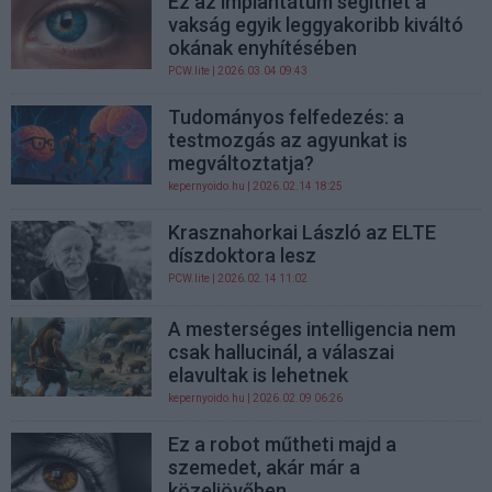
Ez az implantátum segíthet a
vakság egyik leggyakoribb kiváltó
okának enyhítésében
PCW.lite
| 2026.03.04 09:43
Tudományos felfedezés: a
testmozgás az agyunkat is
megváltoztatja?
kepernyoido.hu
| 2026.02.14 18:25
Krasznahorkai László az ELTE
díszdoktora lesz
PCW.lite
| 2026.02.14 11:02
A mesterséges intelligencia nem
csak hallucinál, a válaszai
elavultak is lehetnek
kepernyoido.hu
| 2026.02.09 06:26
Ez a robot műtheti majd a
szemedet, akár már a
közeljövőben