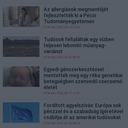
Az allergiások megmentőjét
fejlesztették ki a Pécsi
Tudományegyetemen
PCW.lite
| 2025.06.10 12:36
Tudósok feltaláltak egy vízben
teljesen lebomló műanyag-
variánst
PCW.lite
| 2025.06.07 09:33
Egyedi génszerkesztéssel
mentették meg egy ritka genetikai
betegségben szenvedő csecsemő
életét
PCW.lite
| 2025.05.17 14:01
Fordított agyelszívás: Európa sok
pénzzel és a szabadság ígéretével
csábítja át az amerikai tudósokat
PCW.lite
| 2025.05.06 08:26