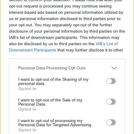
opt-out request is processed you may continue seeing
Van egy ember, akinek csak
interest-based ads based on personal information utilized by
Jennifer Anistonra „villan fel” egy
us or personal information disclosed to third parties prior to
agysejtje
your opt-out. You may separately opt-out of the further
PCW.lite
| 2026.01.05 22:19
disclosure of your personal information by third parties on the
IAB’s list of downstream participants. This information may
Lehet hasznos a gyerek számára
also be disclosed by us to third parties on the
IAB’s List of
a videójáték? Tudományos
Downstream Participants
that may further disclose it to other
vizsgálatok bizonyítják, hogy a
third parties.
játékok fejlesztenek is
Please note that this website/app uses one or more Google
Personal Data Processing Opt Outs
kepernyoido.hu
| 2026.01.03 07:02
services and may gather and store information including but
not limited to your visit or usage behaviour. You may click to
I want to opt-out of the Sharing of my
Tényleg össze lehet rakni
personal data.
grant or deny consent to Google and its third-party tags to
laboratóriumban egy olyan dalt,
Opted In
use your data for below specified purposes in below Google
amitől a csecsemők
consent section.
megnyugszanak?
I want to opt-out of the Sale of my
Personal Data.
kepernyoido.hu
| 2025.12.26 12:09
Opted In
A Tekken 8 bajnokságot
I want to opt-out of processing my
megnyerő 92 éves nagymama
Personal Data for Targeted Advertising.
Opted In
története remek példa arra, miért