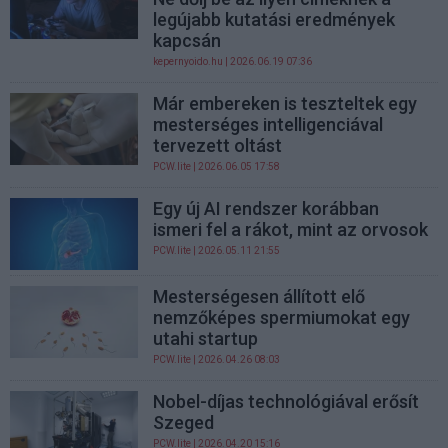
legújabb kutatási eredmények
kapcsán
kepernyoido.hu
| 2026.06.19 07:36
Már embereken is teszteltek egy
mesterséges intelligenciával
tervezett oltást
PCW.lite
| 2026.06.05 17:58
Egy új AI rendszer korábban
ismeri fel a rákot, mint az orvosok
PCW.lite
| 2026.05.11 21:55
Mesterségesen állított elő
nemzőképes spermiumokat egy
utahi startup
PCW.lite
| 2026.04.26 08:03
Nobel-díjas technológiával erősít
Szeged
PCW.lite
| 2026.04.20 15:16