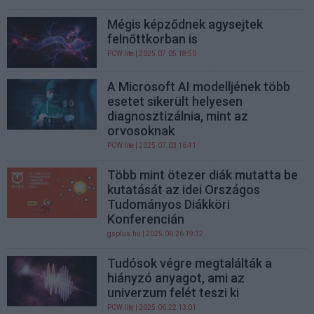
Mégis képződnek agysejtek
felnőttkorban is
PCW.lite
| 2025.07.05 18:50
A Microsoft AI modelljének több
esetet sikerült helyesen
diagnosztizálnia, mint az
orvosoknak
PCW.lite
| 2025.07.03 16:41
Több mint ötezer diák mutatta be
kutatását az idei Országos
Tudományos Diákköri
Konferencián
gsplus.hu
| 2025.06.26 19:32
Tudósok végre megtalálták a
hiányzó anyagot, ami az
univerzum felét teszi ki
PCW.lite
| 2025.06.22 13:01