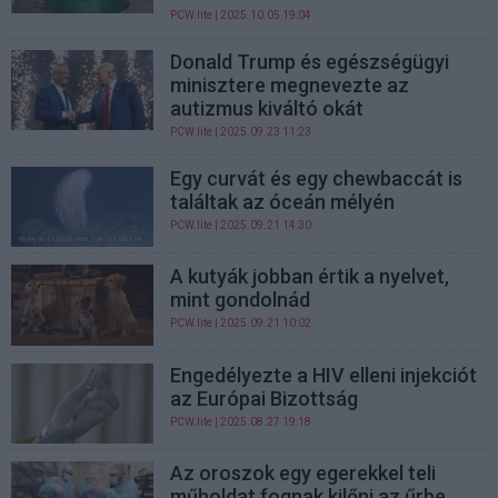
PCW.lite
| 2025.10.05 19:04
Donald Trump és egészségügyi
minisztere megnevezte az
autizmus kiváltó okát
PCW.lite
| 2025.09.23 11:23
Egy curvát és egy chewbaccát is
találtak az óceán mélyén
PCW.lite
| 2025.09.21 14:30
A kutyák jobban értik a nyelvet,
mint gondolnád
PCW.lite
| 2025.09.21 10:02
Engedélyezte a HIV elleni injekciót
az Európai Bizottság
PCW.lite
| 2025.08.27 19:18
Az oroszok egy egerekkel teli
műholdat fognak kilőni az űrbe