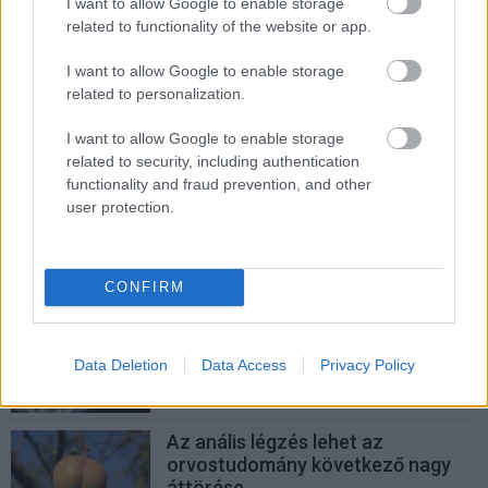
Genesis a tudományos áttörések
I want to allow Google to enable storage
felgyorsítására készül
related to functionality of the website or app.
PCW.lite
| 2025.11.25 13:26
I want to allow Google to enable storage
Hidak építése a tudományban és a
related to personalization.
munkaerőpiacon: A Meló-Diák
Észak-Dunántúl szerepe a
I want to allow Google to enable storage
felsőoktatás globális nyitásában
related to security, including authentication
functionality and fraud prevention, and other
gsplus.hu
| 2025.11.17 06:01
user protection.
Kvantum vagy mesterséges
intelligencia – melyik formálja át
jobban a világot?
CONFIRM
aiworld.hu
| 2025.11.09 08:50
Magyar kutatók hoztak létre új
Data Deletion
Data Access
Privacy Policy
rákgyógyszert
PCW.lite
| 2025.11.04 21:59
Az anális légzés lehet az
orvostudomány következő nagy
áttörése