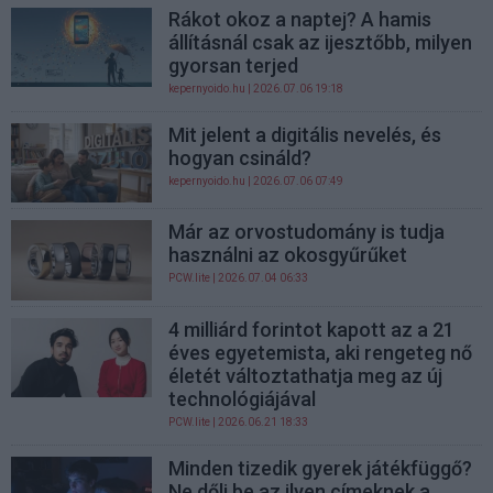
Rákot okoz a naptej? A hamis
állításnál csak az ijesztőbb, milyen
gyorsan terjed
kepernyoido.hu
| 2026.07.06 19:18
Mit jelent a digitális nevelés, és
hogyan csináld?
kepernyoido.hu
| 2026.07.06 07:49
Már az orvostudomány is tudja
használni az okosgyűrűket
PCW.lite
| 2026.07.04 06:33
4 milliárd forintot kapott az a 21
éves egyetemista, aki rengeteg nő
életét változtathatja meg az új
technológiájával
PCW.lite
| 2026.06.21 18:33
Minden tizedik gyerek játékfüggő?
Ne dőlj be az ilyen címeknek a